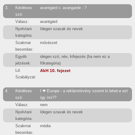
3.
Kérdéses
avantgárd v. avangarde - ?
szó:
Válasz:
avantgárd
Nyelvtani
Idegen szavak és nevek
kategória:
Szakmai
művészet
besorolas:
Egyéb
idegen szó, név, kifejezés (ha nem ez a
jelzések:
főkategória)
Ld.
AkH 10. fejezet
Szabályzat:
4.
Kérdéses
I ❤ Europe - a reklámtörvény szerint ki lehet-e ezt
szó:
így írni??
Válasz:
nem
Nyelvtani
Idegen szavak és nevek
kategória:
Szakmai
média
besorolas: