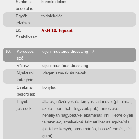
Szakmai
kereskedelem
besorolas:
Egyéb
toldalékolás
jelzések:
Ld.
AkH 10. fejezet
Szabályzat:
10.
Kérdéses
dijoni mustáros dresszing - ?
szó:
Válasz:
dijoni mustáros dresszing
Nyelvtani
Idegen szavak és nevek
kategória:
Szakmai
konyha
besorolas:
Egyéb
állatok, növények és tárgyak fajtanevei (pl. alma-,
jelzések:
szőlő-, bor-, hal-, fegyverfajták), amelyeket
néhányan nagybetűvel akarnának írni; illetve olyan
fajtanevek, amelyeknél felmerülhet az egybeírás
(pl. fehér kenyér, barnamártás, hosszú metélt, téli
gumi)