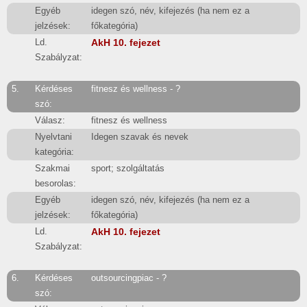
Egyéb
idegen szó, név, kifejezés (ha nem ez a
jelzések:
főkategória)
Ld.
AkH 10. fejezet
Szabályzat:
5.
Kérdéses
fitnesz és wellness - ?
szó:
Válasz:
fitnesz és wellness
Nyelvtani
Idegen szavak és nevek
kategória:
Szakmai
sport; szolgáltatás
besorolas:
Egyéb
idegen szó, név, kifejezés (ha nem ez a
jelzések:
főkategória)
Ld.
AkH 10. fejezet
Szabályzat:
6.
Kérdéses
outsourcingpiac - ?
szó: