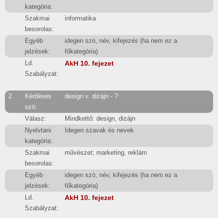
kategória:
Szakmai
informatika
besorolas:
Egyéb
idegen szó, név, kifejezés (ha nem ez a
jelzések:
főkategória)
Ld.
AkH 10. fejezet
Szabályzat:
2.
Kérdéses
design v. dizájn - ?
szó:
Válasz:
Mindkettő: design, dizájn
Nyelvtani
Idegen szavak és nevek
kategória:
Szakmai
művészet; marketing, reklám
besorolas:
Egyéb
idegen szó, név, kifejezés (ha nem ez a
jelzések:
főkategória)
Ld.
AkH 10. fejezet
Szabályzat: