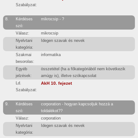
Szabályzat:
8.
Kérdéses
mikrocsip - ?
szó:
Válasz:
mikrocsip
Nyelvtani
Idegen szavak és nevek
kategória:
Szakmai
informatika
besorolas:
Egyéb
összetétel (ha a főkategóriából nem következik
jelzések:
amúgy is), illetve szókapcsolat
Ld.
AkH 10. fejezet
Szabályzat:
9.
Kérdéses
corporation - hogyan kapcsoljuk hozzá a
szó:
toldalékot??
Válasz:
corporation
Nyelvtani
Idegen szavak és nevek
kategória: