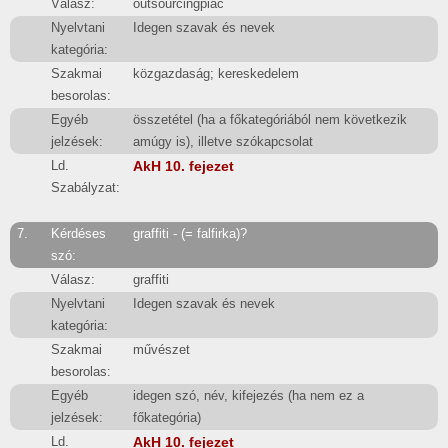
Válasz:
outsourcingpiac
Nyelvtani
Idegen szavak és nevek
kategória:
Szakmai
közgazdaság; kereskedelem
besorolas:
Egyéb
összetétel (ha a főkategóriából nem következik
jelzések:
amúgy is), illetve szókapcsolat
Ld.
AkH 10. fejezet
Szabályzat:
7.
Kérdéses
graffiti - (= falfirka)?
szó:
Válasz:
graffiti
Nyelvtani
Idegen szavak és nevek
kategória:
Szakmai
művészet
besorolas:
Egyéb
idegen szó, név, kifejezés (ha nem ez a
jelzések:
főkategória)
Ld.
AkH 10. fejezet