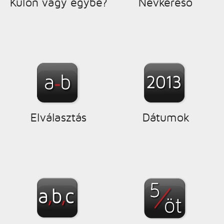
Külön vagy egybe?
Névkereső
Elválasztás
Dátumok