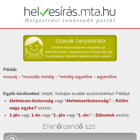
Helyesírási tanácsadó portál
helyesírás
Szavak helyesírása
Szóalak helyességének vizsgálata (pl.
mássalhangzó-, magánhangzó-hosszúság, ly/j
használata), helytelen alakhoz helyes alakok
javaslata.
Példák:
muszáj
muszály
mindig
mindíg
egyelőre
egyenlőre
– *
– *
–
Egyéb kérdésekkel
, kérjük, forduljon további eszközeinkhez! Például:
élelmiszer-biztonság
élelmiszerbiztonság
Külön
vagy *
? –
vagy egybe?
eszköz,
1-jén
1-én
1.-jén
1.-én
Dátumok
vagy
vagy *
vagy *
? –
eszköz.
Ellenőrizendő szó: