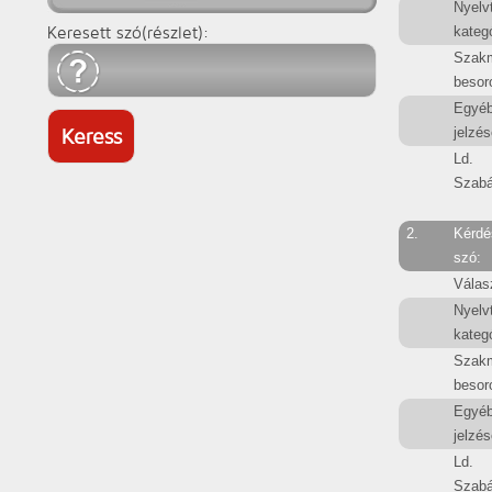
Nyelv
kategó
Keresett szó(részlet):
Szak
besor
Egyé
jelzés
Ld.
Szabá
2.
Kérdé
szó:
Válas
Nyelv
kategó
Szak
besor
Egyé
jelzés
Ld.
Szabá