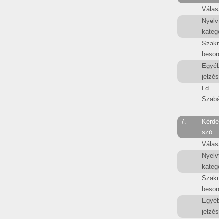
Válas
Nyelv
kategó
Szak
besor
Egyé
jelzés
Ld.
Szabá
7.
Kérdé
szó:
Válas
Nyelv
kategó
Szak
besor
Egyé
jelzés