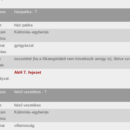
ses
házipatika - ?
z:
házi patika
tani
Különírás–egybeírás
ria:
mai
gyógyászat
olas:
b
összetétel (ha a főkategóriából nem következik amúgy is), illetve sz
ek:
AkH 7. fejezet
lyzat:
ses
felső vezetékes - ?
z:
felső vezetékes
tani
Különírás–egybeírás
ria:
mai
villamosság