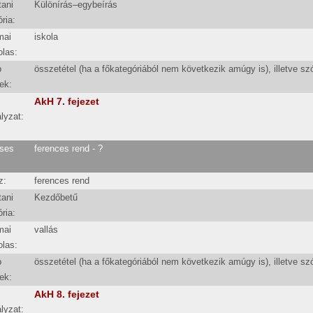
tani
Különírás–egybeírás
ria:
mai
iskola
olas:
b
összetétel (ha a főkategóriából nem következik amúgy is), illetve sz
ek:
AkH 7. fejezet
lyzat:
ses
ferences rend - ?
z:
ferences rend
tani
Kezdőbetű
ria:
mai
vallás
olas:
b
összetétel (ha a főkategóriából nem következik amúgy is), illetve sz
ek:
AkH 8. fejezet
lyzat: