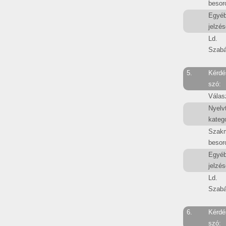
besor
Egyé
jelzés
Ld.
Szabá
5.
Kérdé
szó:
Válas
Nyelv
kategó
Szak
besor
Egyé
jelzés
Ld.
Szabá
6.
Kérdé
szó: