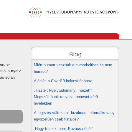
Blog
en, e-
Miért humort veszünk a humorboltban és nem
ítani a
nyelv
humrot?
dás során
Ajánlás a Covid19 helyesírásához
„Tisztelt Nyelvtudományi Intézet!”
Megszólítások a nyelvi tanácsot kérő
levelekben
A tegezés változatai: bizalmas, informális vagy
egyszerűen csak fiatalos?
„Hogy tetszik lenni, Kovács néni?”