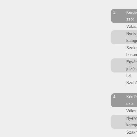
3.
Kérdé
szó:
Válas
Nyelv
kategó
Szak
besor
Egyé
jelzés
Ld.
Szabá
4.
Kérdé
szó:
Válas
Nyelv
kategó
Szak