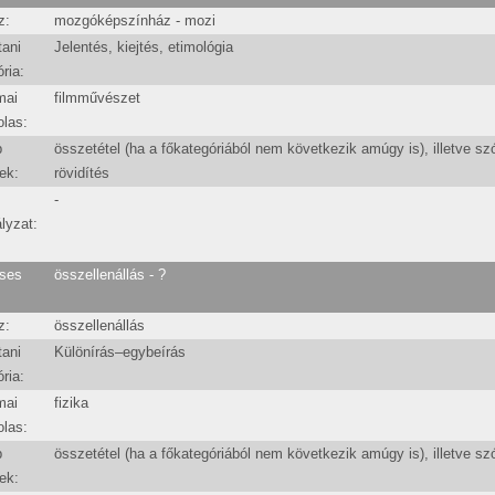
z:
mozgóképszínház - mozi
tani
Jelentés, kiejtés, etimológia
ria:
mai
filmművészet
olas:
b
összetétel (ha a főkategóriából nem következik amúgy is), illetve sz
ek:
rövidítés
-
lyzat:
ses
összellenállás - ?
z:
összellenállás
tani
Különírás–egybeírás
ria:
mai
fizika
olas:
b
összetétel (ha a főkategóriából nem következik amúgy is), illetve sz
ek: