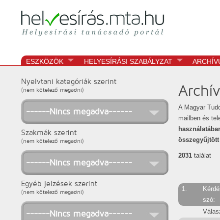
Helyesírási tanácsadó portál
helyesírás
ESZKÖZÖK
HELYESÍRÁSI SZABÁLYZAT
ARCHÍV
Nyelvtani kategóriák szerint
Archí
(nem kötelező megadni)
A Magyar Tudo
------Nincs megadva------
mailben és tel
használatába
Szakmák szerint
összegyűjtött
(nem kötelező megadni)
2031
találat
------Nincs megadva------
Egyéb jelzések szerint
1.
Kérdé
(nem kötelező megadni)
szó:
Válas
------Nincs megadva------