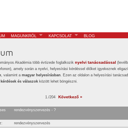
UM
MAGUNKRÓL
KAPCSOLAT
BLOG
vum
nyelvi tanácsadással
mányos Akadémia több évtizede foglalkozik
(levélb
efonon), amely során a nyelvi, helyesírási kérdéssel élőket igyekeznek eligaz
n
, valamint a
magyar helyesírásban
. Ezen az oldalon a helyesírási tanácsa
 kérdések és válaszok
között lehet böngészni.
Következő »
1./204
ses
rendezvényszervezés - ?
z:
rendezvényszervezés