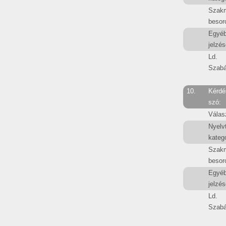
Szak
besor
Egyé
jelzés
Ld.
Szabá
10.
Kérdé
szó:
Válas
Nyelv
kategó
Szak
besor
Egyé
jelzés
Ld.
Szabá