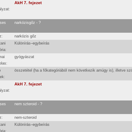
AkH 7. fejezet
lyzat:
ses
narkózisgőz - ?
z:
narkózis gőz
tani
Különírás–egybeírás
ria:
mai
gyógyászat
olas:
b
összetétel (ha a főkategóriából nem következik amúgy is), illetve sz
ek:
AkH 7. fejezet
lyzat:
ses
nem szteroid - ?
z:
nem-szteroid
tani
Különírás–egybeírás
ria: