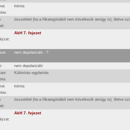
mai
kémia
olas:
b
összetétel (ha a főkategóriából nem következik amúgy is), illetve sz
ek:
AkH 7. fejezet
lyzat:
ses
nem depolarizáló - ?
z:
nem depolarizáló
tani
Különírás–egybeírás
ria:
mai
kémia
olas:
b
összetétel (ha a főkategóriából nem következik amúgy is), illetve sz
ek:
AkH 7. fejezet
lyzat: