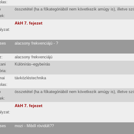
olas:
b
összetétel (ha a főkategóriából nem következik amúgy is), illetve sz
ek:
AkH 7. fejezet
lyzat:
ses
alacsony frekvenciájú - ?
z:
alacsony frekvenciájú
tani
Különírás–egybeírás
ria:
mai
távközléstechnika
olas:
b
összetétel (ha a főkategóriából nem következik amúgy is), illetve sz
ek:
AkH 7. fejezet
lyzat:
ses
mozi - Miből rövidült??