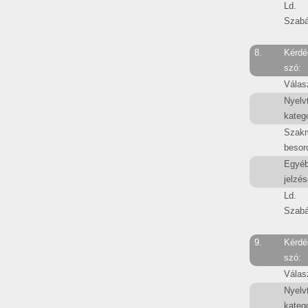
Ld.
Szabá
8.
Kérdé
szó:
Válas
Nyelv
kategó
Szak
besor
Egyé
jelzés
Ld.
Szabá
9.
Kérdé
szó:
Válas
Nyelv
kategó