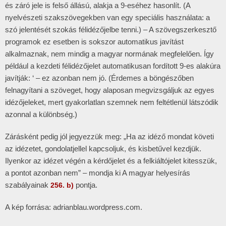
és záró jele is felső állású, alakja a 9-eséhez hasonlít. (A
nyelvészeti szakszövegekben van egy speciális használata: a
szó jelentését szokás félidézőjelbe tenni.) – A szövegszerkesztő
programok ez esetben is sokszor automatikus javítást
alkalmaznak, nem mindig a magyar normának megfelelően. Így
például a kezdeti félidézőjelet automatikusan fordított 9-es alakúra
javítják: ‘ – ez azonban nem jó. (Érdemes a böngészőben
felnagyítani a szöveget, hogy alaposan megvizsgáljuk az egyes
idézőjeleket, mert gyakorlatlan szemnek nem feltétlenül látszódik
azonnal a különbség.)
Zárásként pedig jól jegyezzük meg: „Ha az idéző mondat követi
az idézetet, gondolatjellel kapcsoljuk, és kisbetűvel kezdjük.
Ilyenkor az idézet végén a kérdőjelet és a felkiáltójelet kitesszük,
a pontot azonban nem” – mondja ki A magyar helyesírás
szabályainak
pontja.
256. b)
A kép forrása: adrianblau.wordpress.com.