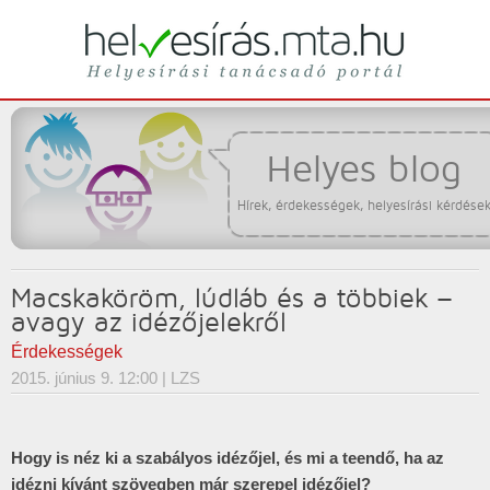
Helyesírási tanácsadó portál
helyesírás
Helyes blog
Hírek, érdekességek, helyesírási kérdése
Macskaköröm, lúdláb és a többiek –
avagy az idézőjelekről
Érdekességek
2015. június 9. 12:00
| LZS
Hogy is néz ki a szabályos idézőjel, és mi a teendő, ha az
idézni kívánt szövegben már szerepel idézőjel?