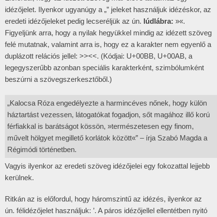
idézőjelet. Ilyenkor ugyanúgy a „” jeleket használjuk idézéskor, az
eredeti idézőjeleket pedig lecseréljük az ún.
lúdlábra:
»«.
Figyeljünk arra, hogy a nyilak hegyükkel mindig az idézett szöveg
felé mutatnak, valamint arra is, hogy ez a karakter nem egyenlő a
duplázott relációs jellel: >><<. (Kódjai: U+00BB, U+00AB, a
legegyszerűbb azonban speciális karakterként, szimbólumként
beszúrni a szövegszerkesztőből.)
„Kalocsa Róza engedélyezte a harmincéves nőnek, hogy külön
háztartást vezessen, látogatókat fogadjon, sőt magához illő korú
férfiakkal is barátságot kössön, »természetesen egy finom,
művelt hölgyet megillető korlátok között«” – írja Szabó Magda a
Régimódi történetben.
Vagyis ilyenkor az eredeti szöveg idézőjelei egy fokozattal lejjebb
kerülnek.
Ritkán az is előfordul, hogy háromszintű az idézés, ilyenkor az
ún. félidézőjelet használjuk: ’. A páros idézőjellel ellentétben nyitó