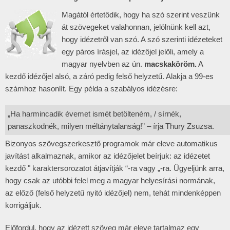
Magától értetődik, hogy ha szó szerint veszünk
át szövegeket valahonnan, jelölnünk kell azt,
hogy idézetről van szó. A szó szerinti idézeteket
egy páros írásjel, az idézőjel jelöli, amely a
magyar nyelvben az ún.
macskaköröm.
A
kezdő idézőjel alsó, a záró pedig felső helyzetű. Alakja a 99-es
számhoz hasonlít. Egy példa a szabályos idézésre:
„Ha harmincadik évemet ismét betölteném, / sírnék,
panaszkodnék, milyen méltánytalanság!” – írja Thury Zsuzsa.
Bizonyos szövegszerkesztő programok már eleve automatikus
javítást alkalmaznak, amikor az idézőjelet beírjuk: az idézetet
kezdő " karaktersorozatot átjavítják “-ra vagy „-ra. Ügyeljünk arra,
hogy csak az utóbbi felel meg a magyar helyesírási normának,
az előző (felső helyzetű nyitó idézőjel) nem, tehát mindenképpen
korrigáljuk.
Előfordul, hogy az idézett szöveg már eleve tartalmaz egy