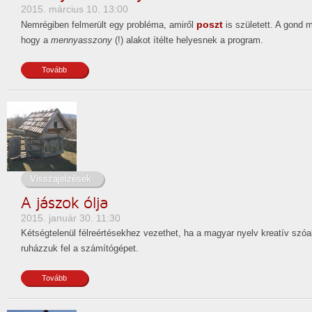
2015. március 10. 13:00
poszt
Nemrégiben felmerült egy probléma, amiről
is született. A gond 
hogy a
mennyasszony
(!) alakot ítélte helyesnek a program.
Tovább
Visszajelzések
A jászok ólja
2015. január 30. 11:30
Kétségtelenül félreértésekhez vezethet, ha a magyar nyelv kreatív szó
ruházzuk fel a számítógépet.
Tovább