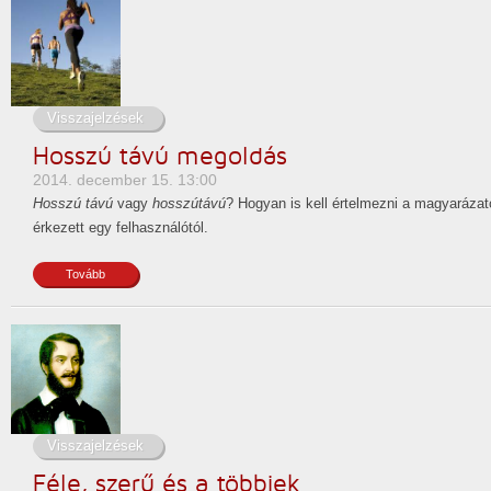
Visszajelzések
Hosszú távú megoldás
2014. december 15. 13:00
Hosszú távú
vagy
hosszútávú
? Hogyan is kell értelmezni a magyarázat
érkezett egy felhasználótól.
Tovább
Visszajelzések
Féle, szerű és a többiek