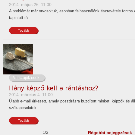
2014. május 26. 11:00
A problémát már orvosoltuk, azonban felhasználónk észrevétele fontos 
tapintott rá.
Tovább
Visszajelzések
Hány képző kell a rántáshoz?
2014. március 4. 11:00
Újabb e-mail érkezett, amely posztírásra buzdított minket: képzők és ál
szókapcsolatok.
Tovább
1/2
Régebbi bejegyzések