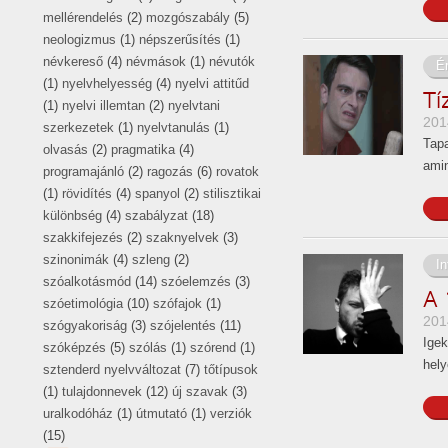
mellérendelés
(2)
mozgószabály
(5)
neologizmus
(1)
népszerűsítés
(1)
névkereső
(4)
névmások
(1)
névutók
É
(1)
nyelvhelyesség
(4)
nyelvi attitűd
Tí
(1)
nyelvi illemtan
(2)
nyelvtani
201
szerkezetek
(1)
nyelvtanulás
(1)
Tapa
olvasás
(2)
pragmatika
(4)
amin
programajánló
(2)
ragozás
(6)
rovatok
(1)
rövidítés
(4)
spanyol
(2)
stilisztikai
különbség
(4)
szabályzat
(18)
szakkifejezés
(2)
szaknyelvek
(3)
szinonimák
(4)
szleng
(2)
In
szóalkotásmód
(14)
szóelemzés
(3)
A 
szóetimológia
(10)
szófajok
(1)
201
szógyakoriság
(3)
szójelentés
(11)
Igek
szóképzés
(5)
szólás
(1)
szórend
(1)
hely
sztenderd nyelvváltozat
(7)
tőtípusok
(1)
tulajdonnevek
(12)
új szavak
(3)
uralkodóház
(1)
útmutató
(1)
verziók
(15)