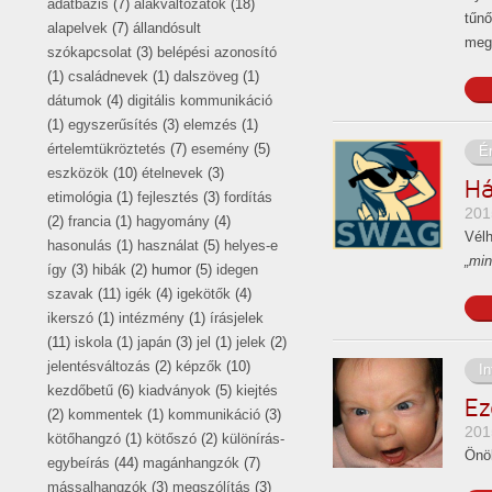
adatbázis
(7)
alakváltozatok
(18)
tűnő
alapelvek
(7)
állandósult
megv
szókapcsolat
(3)
belépési azonosító
(1)
családnevek
(1)
dalszöveg
(1)
dátumok
(4)
digitális kommunikáció
(1)
egyszerűsítés
(3)
elemzés
(1)
értelemtükröztetés
(7)
esemény
(5)
É
eszközök
(10)
ételnevek
(3)
Há
etimológia
(1)
fejlesztés
(3)
fordítás
201
(2)
francia
(1)
hagyomány
(4)
Vélh
hasonulás
(1)
használat
(5)
helyes-e
„min
így
(3)
hibák
(2) humor (5)
idegen
szavak
(11)
igék
(4)
igekötők
(4)
ikerszó
(1)
intézmény
(1)
írásjelek
(11)
iskola
(1)
japán
(3)
jel
(1)
jelek
(2)
jelentésváltozás
(2)
képzők
(10)
In
kezdőbetű
(6)
kiadványok
(5)
kiejtés
Ez
(2)
kommentek
(1)
kommunikáció
(3)
201
kötőhangzó
(1)
kötőszó
(2)
különírás-
Önök
egybeírás
(44)
magánhangzók
(7)
mássalhangzók
(3)
megszólítás
(3)