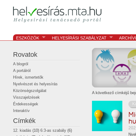
Helyesírási tanácsadó portál
helyesírás
ESZKÖZÖK
HELYESÍRÁSI SZABÁLYZAT
ARCHÍV
Rovatok
A blogról
A portálról
Hírek, ismertetők
Nyelvészet és helyesírás
Közönségszolgálat
A következő címkéjű bej
Visszajelzések
K
Érdekességek
Interaktív
Mi
Címkék
hu
2021
12. kiadás
(10)
6:3-as szabály
(6)
Nyel