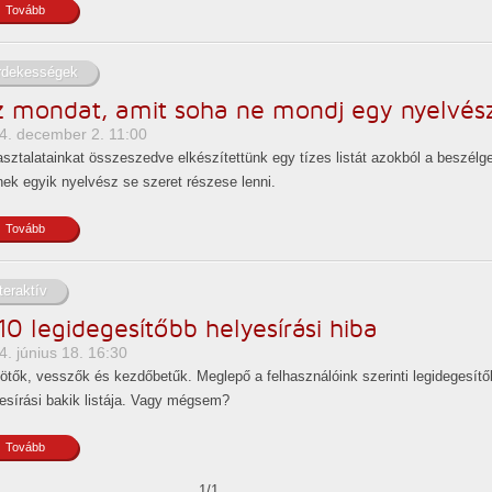
Tovább
rdekességek
z mondat, amit soha ne mondj egy nyelvés
4. december 2. 11:00
sztalatainkat összeszedve elkészítettünk egy tízes listát azokból a beszélg
ek egyik nyelvész se szeret részese lenni.
Tovább
teraktív
10 legidegesítőbb helyesírási hiba
4. június 18. 16:30
ötők, vesszők és kezdőbetűk. Meglepő a felhasználóink szerinti legidegesít
esírási bakik listája. Vagy mégsem?
Tovább
1/1