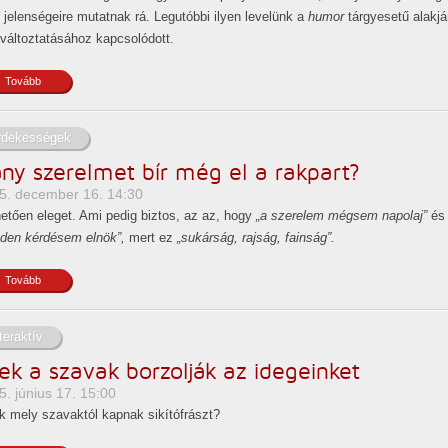
 jelenségeire mutatnak rá. Legutóbbi ilyen levelünk a
humor
tárgyesetű alakj
áltoztatásához kapcsolódott.
Tovább
rdekességek
ny szerelmet bír még el a rakpart?
5. december 16. 14:30
etően eleget. Ami pedig biztos, az az, hogy
„a szerelem mégsem napolaj”
és
den kérdésem elnök”,
mert ez
„sukárság, rajság, fainság”.
Tovább
teraktív
ek a szavak borzolják az idegeinket
5. június 17. 15:00
 mely szavaktól kapnak sikítófrászt?