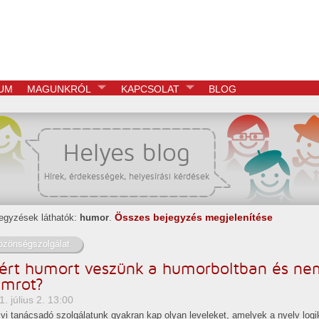
UM
MAGUNKRÓL
KAPCSOLAT
BLOG
Helyes blog
Hírek, érdekességek, helyesírási kérdések
Összes bejegyzés megjelenítése
egyzések láthatók:
humor
.
özönségszolgálat
ért humort veszünk a humorboltban és ne
mrot?
. július 2. 13:00
vi tanácsadó szolgálatunk gyakran kap olyan leveleket, amelyek a nyelv logi