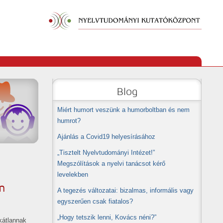
Blog
Miért humort veszünk a humorboltban és nem
humrot?
Ajánlás a Covid19 helyesírásához
„Tisztelt Nyelvtudományi Intézet!”
Megszólítások a nyelvi tanácsot kérő
levelekben
m
A tegezés változatai: bizalmas, informális vagy
egyszerűen csak fiatalos?
„Hogy tetszik lenni, Kovács néni?”
kátlannak