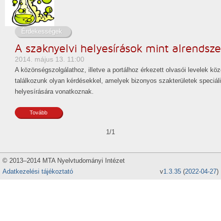
Érdekességek
A szaknyelvi helyesírások mint alrendsz
2014. május 13. 11:00
A közönségszolgálathoz, illetve a portálhoz érkezett olvasói levelek kö
találkozunk olyan kérdésekkel, amelyek bizonyos szakterületek speciál
helyesírására vonatkoznak.
Tovább
1/1
© 2013–2014 MTA Nyelvtudományi Intézet
Adatkezelési tájékoztató
v
1.3.35
(
2022-04-27
)