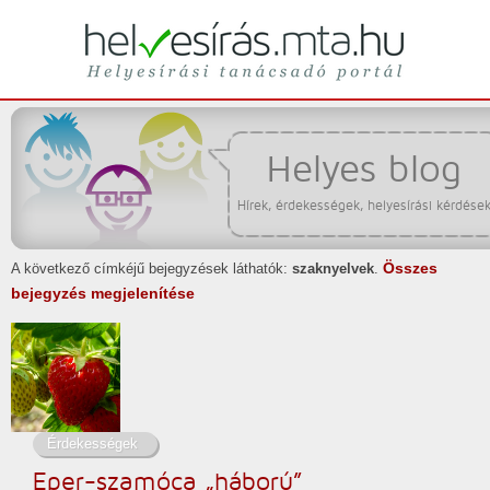
Helyesírási tanácsadó portál
helyesírás
Helyes blog
Hírek, érdekességek, helyesírási kérdése
Összes
A következő címkéjű bejegyzések láthatók:
szaknyelvek
.
bejegyzés megjelenítése
Érdekességek
Eper-szamóca „háború”