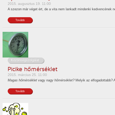
2015. augusztus 19. 11:00
A szezon már véget ért, de a vita nem lankadt mindenki kedvencének n
Tovább
Közönségszolgálat
Picike hőmérséklet
2015. március 25. 11:00
Magas hőmérséklet
vagy
nagy hőmérséklet?
Melyik az elfogadottabb? A
Tovább