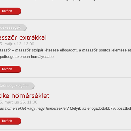
Tovább
rdekességek
sszőr extrákkal
5. május 12. 13:00
asszőr – masszőz
szópár létezése elfogadott, a
masszőz
pontos jelentése é
rjedtsége azonban homályosabb.
Tovább
özönségszolgálat
cike hőmérséklet
5. március 25. 11:00
as hőmérséklet
vagy
nagy hőmérséklet?
Melyik az elfogadottabb? A posztból 
Tovább