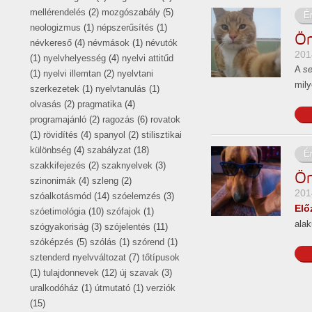
mellérendelés
(2)
mozgószabály
(5)
É
neologizmus
(1)
népszerűsítés
(1)
Ön
névkereső
(4)
névmások
(1)
névutók
201
(1)
nyelvhelyesség
(4)
nyelvi attitűd
A
se
(1)
nyelvi illemtan
(2)
nyelvtani
mil
szerkezetek
(1)
nyelvtanulás
(1)
olvasás
(2)
pragmatika
(4)
programajánló
(2)
ragozás
(6)
rovatok
(1)
rövidítés
(4)
spanyol
(2)
stilisztikai
különbség
(4)
szabályzat
(18)
É
szakkifejezés
(2)
szaknyelvek
(3)
Ön
szinonimák
(4)
szleng
(2)
201
szóalkotásmód
(14)
szóelemzés
(3)
Elő
szóetimológia
(10)
szófajok
(1)
alak
szógyakoriság
(3)
szójelentés
(11)
szóképzés
(5)
szólás
(1)
szórend
(1)
sztenderd nyelvváltozat
(7)
tőtípusok
(1)
tulajdonnevek
(12)
új szavak
(3)
uralkodóház
(1)
útmutató
(1)
verziók
(15)