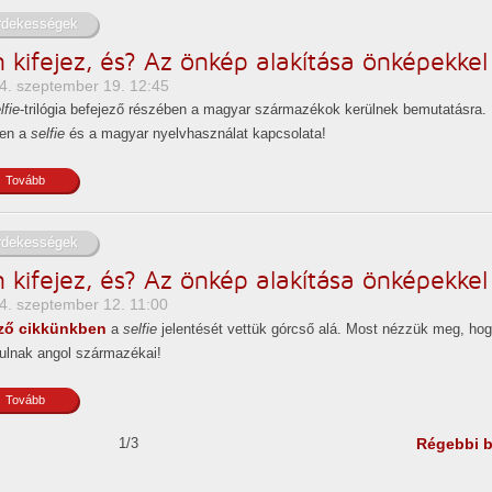
rdekességek
 kifejez, és? Az önkép alakítása önképekkel I
4. szeptember 19. 12:45
lfie
-trilógia befejező részében a magyar származékok kerülnek bemutatásra.
yen a
selfie
és a magyar nyelvhasználat kapcsolata!
Tovább
rdekességek
 kifejez, és? Az önkép alakítása önképekkel 
4. szeptember 12. 11:00
ző cikkünkben
a
selfie
jelentését vettük górcső alá. Most nézzük meg, ho
ulnak angol származékai!
Tovább
1/3
Régebbi 