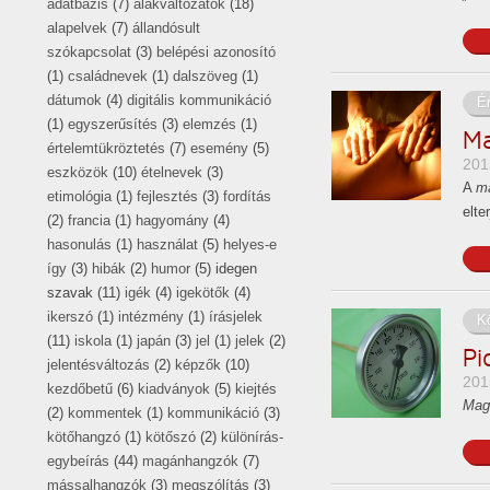
adatbázis
(7)
alakváltozatok
(18)
alapelvek
(7)
állandósult
szókapcsolat
(3)
belépési azonosító
(1)
családnevek
(1)
dalszöveg
(1)
dátumok
(4)
digitális kommunikáció
É
(1)
egyszerűsítés
(3)
elemzés
(1)
Ma
értelemtükröztetés
(7)
esemény
(5)
201
eszközök
(10)
ételnevek
(3)
A
m
etimológia
(1)
fejlesztés
(3)
fordítás
elte
(2)
francia
(1)
hagyomány
(4)
hasonulás
(1)
használat
(5)
helyes-e
így
(3)
hibák
(2)
humor
(5) idegen
szavak (11)
igék
(4)
igekötők
(4)
ikerszó
(1)
intézmény
(1)
írásjelek
K
(11)
iskola
(1)
japán
(3)
jel
(1)
jelek
(2)
Pi
jelentésváltozás
(2)
képzők
(10)
201
kezdőbetű
(6)
kiadványok
(5)
kiejtés
Mag
(2)
kommentek
(1)
kommunikáció
(3)
kötőhangzó
(1)
kötőszó
(2)
különírás-
egybeírás
(44)
magánhangzók
(7)
mássalhangzók
(3)
megszólítás
(3)