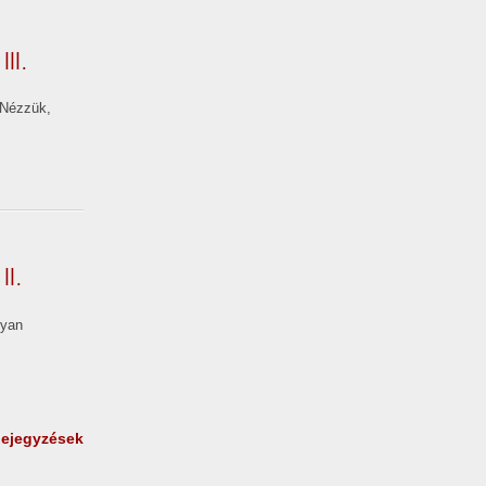
II.
 Nézzük,
II.
gyan
bejegyzések