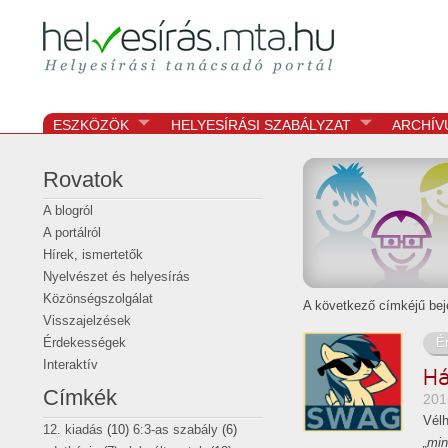
Helyesírási tanácsadó portál
helyesírás
ESZKÖZÖK
HELYESÍRÁSI SZABÁLYZAT
ARCHÍV
Rovatok
A blogról
A portálról
Hírek, ismertetők
Nyelvészet és helyesírás
Közönségszolgálat
A következő címkéjű bej
Visszajelzések
É
Érdekességek
Interaktív
Há
Címkék
201
Vélh
12. kiadás
(10)
6:3-as szabály
(6)
„min