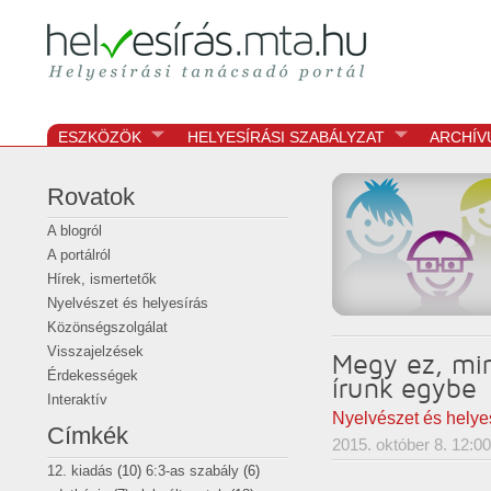
Helyesírási tanácsadó portál
helyesírás
ESZKÖZÖK
HELYESÍRÁSI SZABÁLYZAT
ARCHÍV
Rovatok
A blogról
A portálról
Hírek, ismertetők
Nyelvészet és helyesírás
Közönségszolgálat
Visszajelzések
Megy ez, min
Érdekességek
írunk egybe
Interaktív
Nyelvészet és helye
Címkék
2015. október 8. 12:00
12. kiadás
(10)
6:3-as szabály
(6)