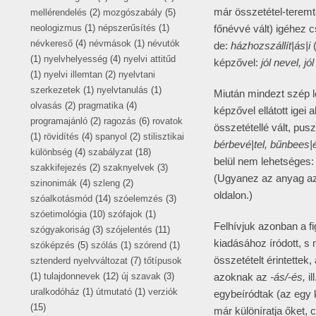
már összetétel-terem
mellérendelés
(2)
mozgószabály
(5)
neologizmus
(1)
népszerűsítés
(1)
főnévvé vált) igéhez c
névkereső
(4)
névmások
(1)
névutók
de:
házhozszállít|ás|i
(
(1)
nyelvhelyesség
(4)
nyelvi attitűd
képzővel:
jól nevel, j
(1)
nyelvi illemtan
(2)
nyelvtani
szerkezetek
(1)
nyelvtanulás
(1)
Miután mindezt szép l
olvasás
(2)
pragmatika
(4)
képzővel ellátott igei
programajánló
(2)
ragozás
(6)
rovatok
összetétellé vált, pus
(1)
rövidítés
(4)
spanyol
(2)
stilisztikai
bérbevé|tel, bűnbees|
különbség
(4)
szabályzat
(18)
belül nem lehetséges: 
szakkifejezés
(2)
szaknyelvek
(3)
(Ugyanez az anyag az
szinonimák
(4)
szleng
(2)
oldalon.)
szóalkotásmód
(14)
szóelemzés
(3)
szóetimológia
(10)
szófajok
(1)
Felhívjuk azonban a f
szógyakoriság
(3)
szójelentés
(11)
kiadásához íródott, s 
szóképzés
(5)
szólás
(1)
szórend
(1)
összetételt érintettek
sztenderd nyelvváltozat
(7)
tőtípusok
(1)
tulajdonnevek
(12)
új szavak
(3)
azoknak az
-ás/-és,
il
uralkodóház
(1)
útmutató
(1)
verziók
egybeíródtak (az egy 
(15)
már különíratja őket,