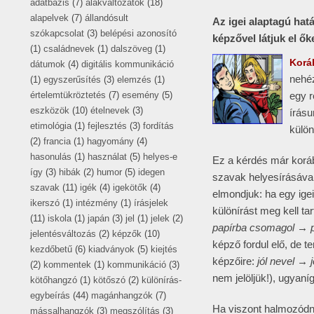
adatbázis
(7)
alakváltozatok
(18)
alapelvek
(7)
állandósult
Az igei alaptagú ha
szókapcsolat
(3)
belépési azonosító
képzővel látjuk el ők
(1)
családnevek
(1)
dalszöveg
(1)
Korá
dátumok
(4)
digitális kommunikáció
nehéz
(1)
egyszerűsítés
(3)
elemzés
(1)
értelemtükröztetés
(7)
esemény
(5)
egy r
eszközök
(10)
ételnevek
(3)
írásu
etimológia
(1)
fejlesztés
(3)
fordítás
külön
(2)
francia
(1)
hagyomány
(4)
hasonulás
(1)
használat
(5)
helyes-e
Ez a kérdés már korább
így
(3)
hibák
(2)
humor
(5)
idegen
szavak helyesírásáva
szavak
(11)
igék
(4)
igekötők
(4)
elmondjuk: ha egy igei
ikerszó
(1)
intézmény
(1)
írásjelek
különírást meg kell ta
(11)
iskola
(1)
japán
(3)
jel
(1)
jelek
(2)
papírba csomagol → p
jelentésváltozás
(2)
képzők
(10)
képző fordul elő, de 
kezdőbetű
(6)
kiadványok
(5)
kiejtés
képzőire:
jól nevel → j
(2)
kommentek
(1)
kommunikáció
(3)
nem jelöljük!), ugyaní
kötőhangzó
(1)
kötőszó
(2)
különírás-
egybeírás
(44)
magánhangzók
(7)
Ha viszont halmozódna
mássalhangzók
(3)
megszólítás
(3)