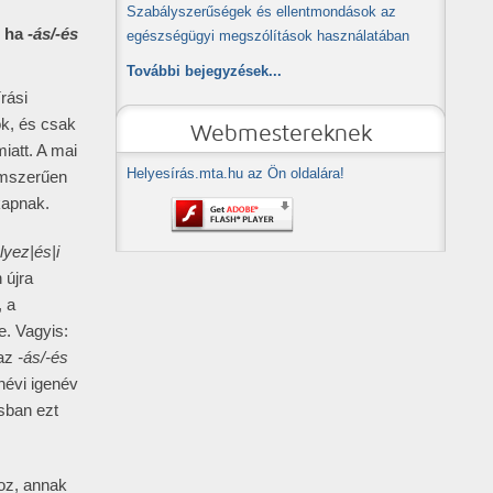
Szabályszerűségek és ellentmondások az
g ha
-ás/-és
egészségügyi megszólítások használatában
További bejegyzések...
rási
ók, és csak
Webmestereknek
iatt. A mai
Helyesírás.mta.hu az Ön oldalára!
lemszerűen
kapnak.
yez|és|i
 újra
, a
e. Vagyis:
az
-ás/-és
névi igenév
sban ezt
oz, annak