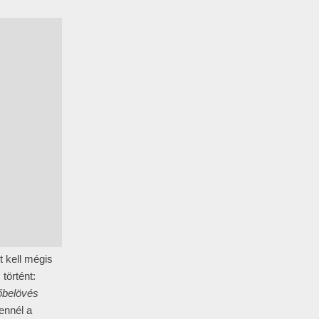
t kell mégis
történt:
őbelövés
ennél a