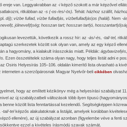
tő ereje van. Leggyakrabban az
-i
képző szokott a már képzővel ellátot
satlakozni, ritkábban az
-s (-os-/es/-ös).
Tehát:
házhoz szállít, házhoz
pl.
díj
);
vízbe fullad, vízbe fullad|ás, vízbefullad|ás|os (halál).
Nem
-á
ól nevel|t, jólnevel|t|ség; hosszan tart; hosszan tart|ó, hosszantart|ó|sá
ogikusan levezettük, következik a rossz hír: az
-ás/-és, -tal/-tel,
ritk
 alaptagú szerkezetek között sok olyan van, amely az egy képző ellen
zán a hagyomány, a kialakult írásszokás miatt. Példák:
ágybavizel|és
és.
Ezen összetételek száma olyan nagy, hogy teljes listát adni e pos
az Osiris Helyesírás 105–106. oldalán kimerítő lista olvasható a kivét
 interneten a szerzőpárosnak Magyar Nyelvőr-beli
olvasha
cikkében
igyelmet, hogy az említett kézikönyv még a helyesírási szabályzat 11
mivel az új szabályzatbeli változások több ilyen típusú (hagyományos
, a benne közölt lista fenntartással kezelendő. Segítségképpen közrea
l.
-tal/-tel
képzős alakulatoknak a listáját, amelyek korábban kivételes
képző ellenére), az új szabályzat azonban (figyelembe véve a fenti s
 csökkentve ezzel a kivételes írásmódú szavak számát.