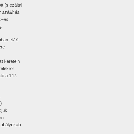
t (s ezáltal
 szállít|ás,
s/-és
g.
ábban
-ó/-ő
ére
,
zt keretein
elekről.
tó a 147.
.
)
djuk
en
zabályokat)