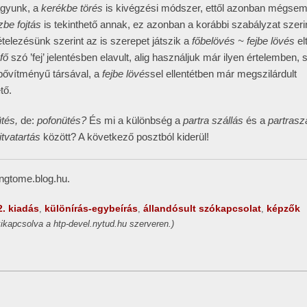
agyunk, a
kerékbe törés
is kivégzési módszer, ettől azonban mégsem
zbe fojtás
is tekinthető annak, ez azonban a korábbi szabályzat szerin
tételezésünk szerint az is szerepet játszik a
főbelövés ~ fejbe lövés
el
fő
szó ’fej’ jelentésben elavult, alig használjuk már ilyen értelemben, 
bővítményű társával, a
fejbe lövés
sel ellentétben már megszilárdult
tő.
tés,
de:
pofonütés?
És mi a különbség a
partra szállás
és a
partrasz
itvatartás
között? A következő posztból kiderül!
ingtome.blog.hu.
2. kiadás
különírás-egybeírás
állandósult szókapcsolat
képzők
,
,
,
ikapcsolva a htp-devel.nytud.hu szerveren.)