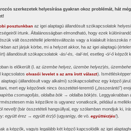
tározós szerkezetek helyesírása gyakran okoz problémát, hát mé
et!
az igei alaptagú állandósult szókapcsolatok helyesí
bbi posztunkban
ségeiről írtunk. Általánosságban elmondható, hogy ezek különírand
észük vált összetétellé jelentésváltozás vagy a kialakult írásszokás m
nkban azt járjuk körbe, mi a helyzet akkor, ha az igei alaptagú (érte
írt) állandósult szókapcsolatok
-ás/-és, -tal/-tel,
esetleg
-ó/-ő
képzőt 
an is előkerült (l. az
üzembe helyez, üzembe helyez|és, üzembehel
l kapcsolatos
). Ismétlésképpen
olvasói levelet s az arra írott választ
 alaptagú (állandósult vagy alkalmi) szókapcsolathoz egy képző járul
rtani, mert egy képzőnek nincs összetétel-teremtő („összerántó”) erej
apírba csomagol|ás, oldalba bök → oldalba bök|és.
Leggyakrabban 
természetesen más képzőkre is ugyanez vonatkozik, például a mellék
ól nevel|t
(bár összetételi hangsúllyal, egy szólamban mondjuk ki, írá
gy:
együtt érez → együtt érz|ő
(ugyanígy, de vö.
!
).
együttérz|és
k a képzők, vagyis legalább két képző kapcsolódik az igei alaptagh