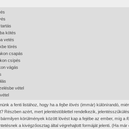
rés
vés
 tartás
ba kötés
a vetés
kbe törés
akon csapás
kon csípés
kon vágás
s
úlás
elésbe vétel
vétel
nk a fenti listához, hogy ha a
fejbe lövés
(immár) különírandó, miér
t? Részben azért, mert jelentéstöblettel rendelkezik, jelentésszűkülés 
 bármilyen körülmények között lövést kap a fejébe az ember, míg a
f
tetésnek a kivégzőosztag által végrehajtott formáját jelenti. (Ha már 