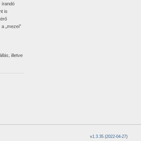
 írandó
t is
térő
s a „mezei”
állás
, illetve
v
1.3.35
(
2022-04-27
)