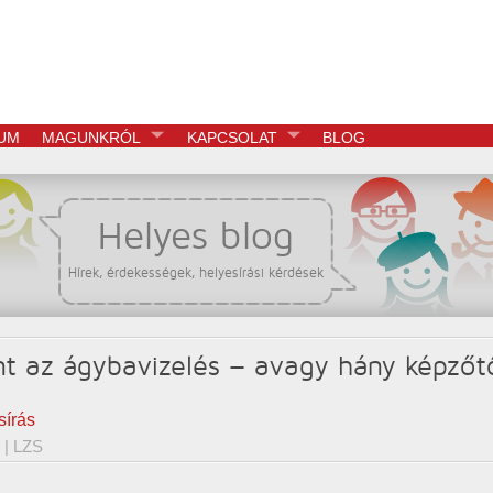
UM
MAGUNKRÓL
KAPCSOLAT
BLOG
Helyes blog
Hírek, érdekességek, helyesírási kérdések
t az ágybavizelés – avagy hány képzőt
sírás
| LZS