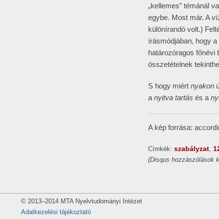
„kellemes” témánál v
egybe. Most már. A
ví
különírandó volt.) Fel
írásmódjában, hogy a
határozóragos főnévi 
összetételnek tekinthe
S hogy miért
nyakon ü
a
nyitva tartás
és a
ny
A kép forrása: accord
szabályzat
1
Címkék:
,
(Disqus hozzászólások k
© 2013–2014 MTA Nyelvtudományi Intézet
Adatkezelési tájékoztató