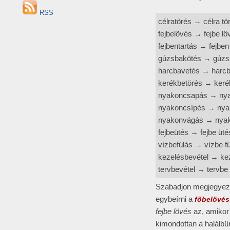
RSS
célratörés → célra tö
fejbelövés → fejbe lö
fejbentartás → fejben
gúzsbakötés → gúzs
harcbavetés → harcb
kerékbetörés → keré
nyakoncsapás → ny
nyakoncsípés → nya
nyakonvágás → nya
fejbeütés → fejbe üté
vízbefúlás → vízbe f
kezelésbevétel → kez
tervbevétel → tervbe 
Szabadjon megjegyeznü
egybeírni a
főbelövés
fejbe lövés
az, amikor
kimondottan a halálbün